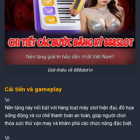
Giới thiệu về 888slot\n
Cải tiến và gameplay
\n
Nền tảng này nổi bật với hàng loạt máy slot hiện đại, đồ họa
sống động và cơ chế thanh toán an toàn, giúp người chơi
thỏa sức thử vận may và khám phá các chức năng đặc biệt.
\n