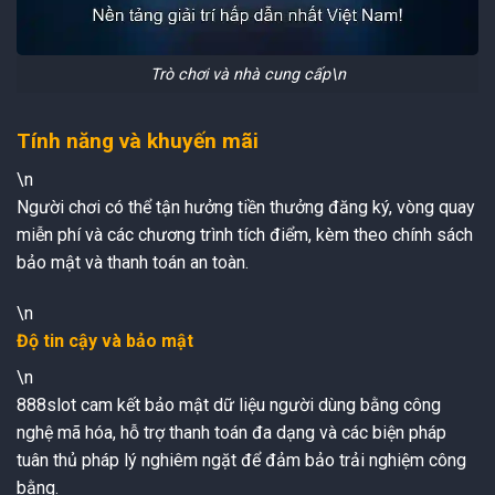
Trò chơi và nhà cung cấp\n
Tính năng và khuyến mãi
\n
Người chơi có thể tận hưởng tiền thưởng đăng ký, vòng quay
miễn phí và các chương trình tích điểm, kèm theo chính sách
bảo mật và thanh toán an toàn.
\n
Độ tin cậy và bảo mật
\n
888slot cam kết bảo mật dữ liệu người dùng bằng công
nghệ mã hóa, hỗ trợ thanh toán đa dạng và các biện pháp
tuân thủ pháp lý nghiêm ngặt để đảm bảo trải nghiệm công
bằng.