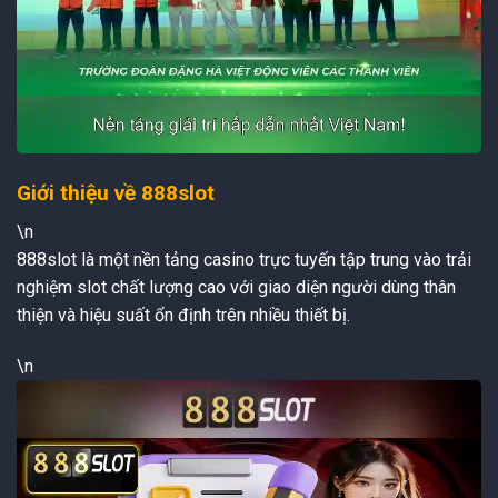
Giới thiệu về 888slot
\n
888slot là một nền tảng casino trực tuyến tập trung vào trải
nghiệm slot chất lượng cao với giao diện người dùng thân
thiện và hiệu suất ổn định trên nhiều thiết bị.
\n