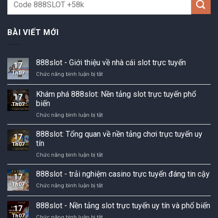
BÀI VIẾT MỚI
888slot - Giới thiệu về nhà cái slot trực tuyến
17
Th07
888slot
Chức năng bình luận bị tắt
-
Giới
Khám phá 888slot: Nền tảng slot trực tuyến phổ
17
thiệu
biến
Th07
về
Khám
Chức năng bình luận bị tắt
nhà
phá
cái
888slot:
slot
888slot: Tổng quan về nền tảng chơi trực tuyến uy
17
Nền
trực
tín
Th07
tảng
tuyến
888slot:
Chức năng bình luận bị tắt
slot
Tổng
trực
quan
888slot - trải nghiệm casino trực tuyến đáng tin cậy
tuyến
17
về
phổ
Th07
888slot
Chức năng bình luận bị tắt
nền
biến
-
tảng
trải
888slot - Nền tảng slot trực tuyến uy tín và phổ biến
chơi
17
nghiệm
trực
Th07
888slot
Chức năng bình luận bị tắt