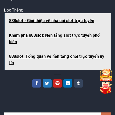
Đọc Thêm:
888slot - Giới thiệu về nhà cái slot trực tuyến
Khám phá 888slot: Nền tảng slot trực tuyến phổ
biến
888slot: Tổng quan về nền tảng chơi trực tuyến uy
tín