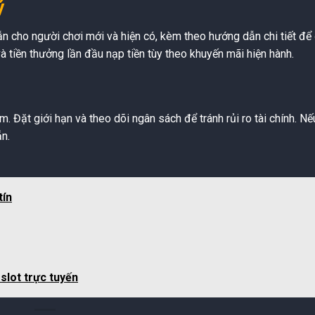
ý
n cho người chơi mới và hiện có, kèm theo hướng dẫn chi tiết để
à tiền thưởng lần đầu nạp tiền tùy theo khuyến mãi hiện hành.
. Đặt giới hạn và theo dõi ngân sách để tránh rủi ro tài chính. N
ẵn.
tín
 slot trực tuyến