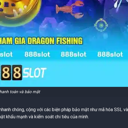
hanh toán và bảo mật
à nhanh chóng, cộng với các biện pháp bảo mật như mã hóa SSL và
ật khẩu mạnh và kiểm soát chi tiêu của mình.