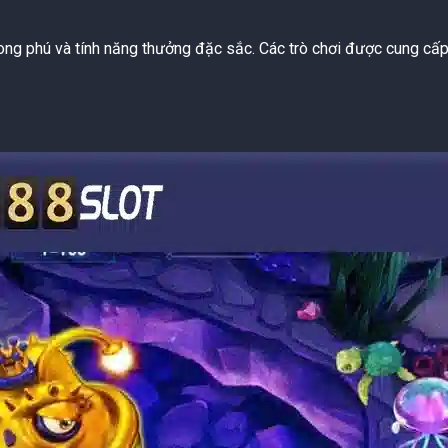
ong phú và tính năng thưởng đặc sắc. Các trò chơi được cung cấp