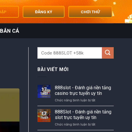
HẬP
ĐĂNG KÝ
CHƠI THỬ
BẮN CÁ
BÀI VIẾT MỚI
888slot - Đánh giá nền tảng
17
casino trực tuyến uy tín
Th07
888slot
Chức năng bình luận bị tắt
-
Đánh
888Slot - Đánh giá nền tảng
17
giá
slot trực tuyến uy tín
Th07
nền
888Slot
Chức năng bình luận bị tắt
tảng
-
casino