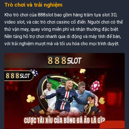
Trò chơi và trải nghiệm
Kho trò chơi của 888slot bao gồm hàng trăm tựa slot 3D,
video slot, và các trò chơi casino cổ điển. Người chơi có thể
thử vận may, quay vòng miễn phí và nhận thưởng đặc biệt.
Nền tảng hỗ trợ chơi nhanh qua di động và máy tính để bàn,
với trải nghiệm mượt mà và tối ưu hóa cho mọi trình duyệt.