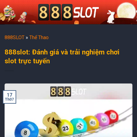
Skip
to
content
888SLOT
»
Thể Thao
888slot: Đánh giá và trải nghiệm chơi
slot trực tuyến
17
Th07