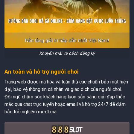
Khuyến mãi và cách đăng ký
An toàn và hỗ trợ người chơi
Trang web được mã hóa và tuân thủ các chuẩn bảo mật hiện
đại, bảo vệ thông tin cá nhân và giao dịch của người chơi.
Đội ngũ chăm sóc khách hàng luôn sẵn sàng giải đáp thắc
mắc qua chat trực tuyến hoặc email và hỗ trợ 24/7 để đảm
bảo trải nghiệm mượt mà.