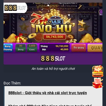
An toàn và hỗ trợ người chơi
Đọc Thêm:
888slot - Giới thiệu về nhà cái slot trực tuyến