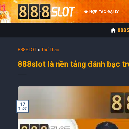
Skip
to
💎 HỢP TÁC ĐẠI LÝ
content
888
888SLOT
»
Thể Thao
888slot là nền tảng đánh bạc t
17
Th07