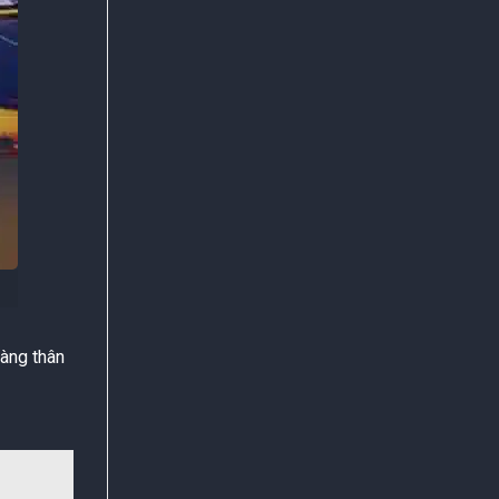
hàng thân