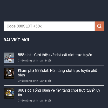
BÀI VIẾT MỚI
888slot - Giới thiệu về nhà cái slot trực tuyến
17
Th07
888slot
Chức năng bình luận bị tắt
-
Giới
Khám phá 888slot: Nền tảng slot trực tuyến phổ
17
thiệu
biến
Th07
về
Khám
Chức năng bình luận bị tắt
nhà
phá
cái
888slot:
slot
888slot: Tổng quan về nền tảng chơi trực tuyến uy
17
Nền
trực
tín
Th07
tảng
tuyến
888slot:
Chức năng bình luận bị tắt
slot
Tổng
trực