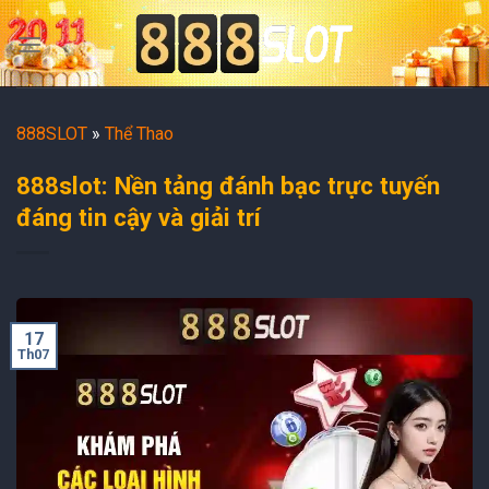
Skip
to
content
888SLOT
»
Thể Thao
888slot: Nền tảng đánh bạc trực tuyến
đáng tin cậy và giải trí
17
Th07