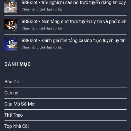
quan
888slot - trải nghiệm casino trực tuyến đáng tin cậy
tuyến
17
về
phổ
Th07
888slot
Chức năng bình luận bị tắt
nền
biến
-
tảng
trải
888slot - Nền tảng slot trực tuyến uy tín và phổ biến
chơi
17
nghiệm
trực
Th07
888slot
Chức năng bình luận bị tắt
casino
tuyến
-
trực
uy
Nền
tuyến
888slot - Đánh giá nền tảng casino trực tuyến uy tín
tín
17
tảng
đáng
Th07
888slot
Chức năng bình luận bị tắt
slot
tin
-
trực
cậy
Đánh
tuyến
giá
uy
DANH MỤC
nền
tín
tảng
và
casino
phổ
Bắn Cá
trực
biến
tuyến
uy
Casino
tín
Giải Mã Sổ Mơ
Thể Thao
Top Nhà Cái