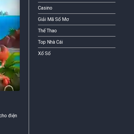
hàng
Casino
đầu
Giải Mã Sổ Mơ
Thể Thao
Top Nhà Cái
Xổ Số
 cho điện