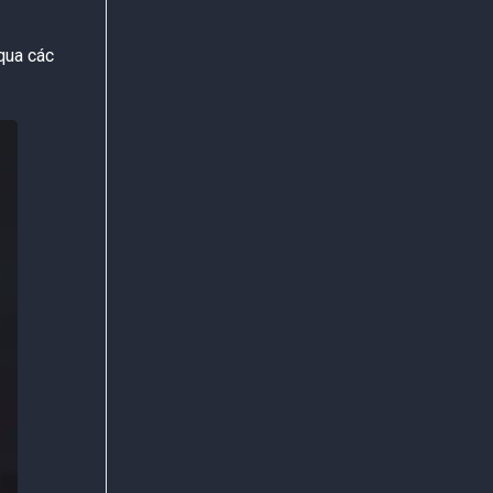
qua các