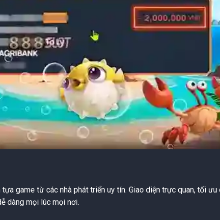
 tựa game từ các nhà phát triển uy tín. Giao diện trực quan, tối ưu
dễ dàng mọi lúc mọi nơi.