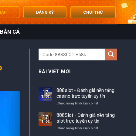
HẬP
ĐĂNG KÝ
CHƠI THỬ
BẮN CÁ
o
BÀI VIẾT MỚI
888slot - Đánh giá nền tảng
17
casino trực tuyến uy tín
Th07
888slot
Chức năng bình luận bị tắt
-
Đánh
888Slot - Đánh giá nền tảng
17
giá
slot trực tuyến uy tín
Th07
nền
888Slot
Chức năng bình luận bị tắt
tảng
-
casino