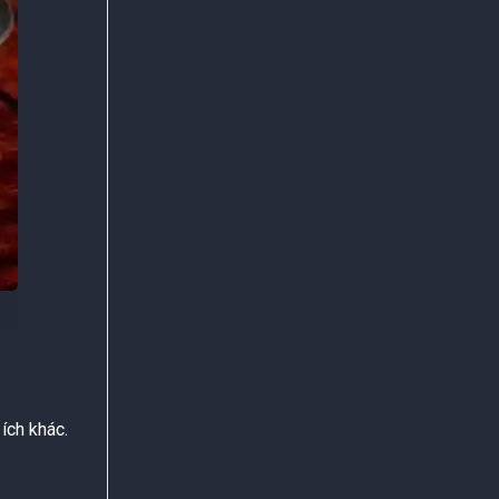
ích khác.