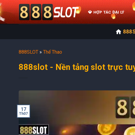
Skip
to
💎 HỢP TÁC ĐẠI LÝ
content
888
888SLOT
»
Thể Thao
888slot - Nền tảng slot trực tu
17
Th07