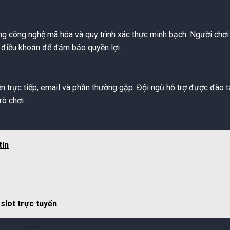
ng công nghệ mã hóa và quy trình xác thực minh bạch. Người chơ
c điều khoản để đảm bảo quyền lợi.
n trực tiếp, email và phần thường gặp. Đội ngũ hỗ trợ được đào 
rò chơi.
tín
 slot trực tuyến