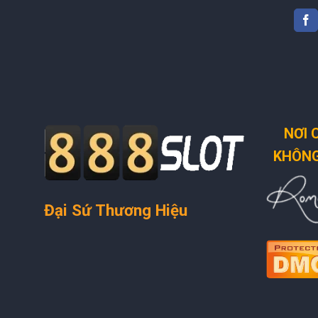
NƠI 
KHÔNG
Đại Sứ Thương Hiệu