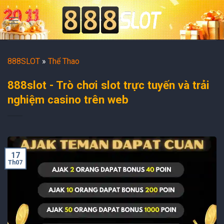
Skip
to
content
888SLOT
»
Thể Thao
888slot - Trò chơi slot trực tuyến và trải
nghiệm casino trên web
17
Th07