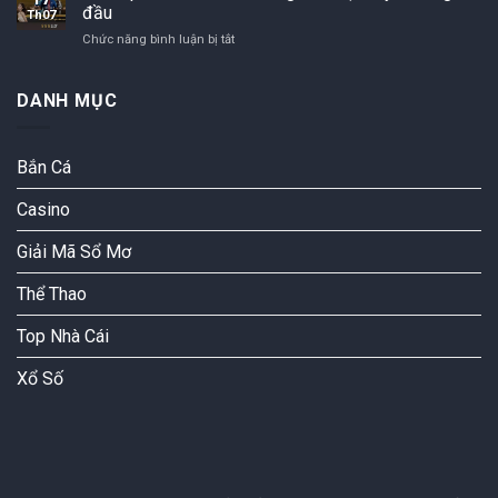
nền
vời
đầu
trực
Th07
tảng
tuyến
Khám
Chức năng bình luận bị tắt
casino
phá
trực
888slot:
tuyến
nền
DANH MỤC
hiện
tảng
đại
slot
trực
Bắn Cá
tuyến
hàng
Casino
đầu
Giải Mã Sổ Mơ
Thể Thao
Top Nhà Cái
Xổ Số