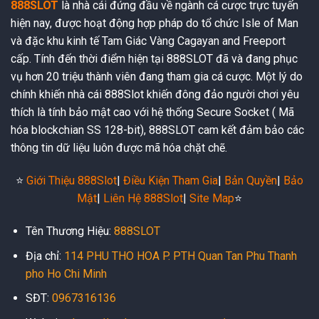
888SLOT
là nhà cái đứng đầu về ngành cá cược trực tuyến
hiện nay, được hoạt động hợp pháp do tổ chức Isle of Man
và đặc khu kinh tế Tam Giác Vàng Cagayan and Freeport
cấp. Tính đến thời điểm hiện tại 888SLOT đã và đang phục
vụ hơn 20 triệu thành viên đang tham gia cá cược. Một lý do
chính khiến nhà cái 888Slot khiến đông đảo người chơi yêu
thích là tính bảo mật cao với hệ thống Secure Socket ( Mã
hóa blockchian SS 128-bit), 888SLOT cam kết đảm bảo các
thông tin dữ liệu luôn được mã hóa chặt chẽ.
⭐️
Giới Thiệu 888Slot
|
Điều Kiện Tham Gia
|
Bản Quyền
|
Bảo
Mật
|
Liên Hệ 888Slot
|
Site Map
⭐️
Tên Thương Hiệu:
888SLOT
Địa chỉ:
114 PHU THO HOA P. PTH Quan Tan Phu Thanh
pho Ho Chi Minh
SĐT:
0967316136